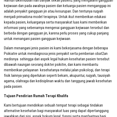
Namun dikemudian hari banyak sekali pasien2 yang mengalami gangguan
kejiwaan dan pada awalnya pasien dan keluarga pasien menganggap ini
adalah penyakit gangguan jin atau kesurupan. Dan tentunya ruqyah
menjadi primadona model terapinya. Untuk ikut memberikan edukasi
kepada pasien, keluarganya serta masyarakat luas kami memberikan
informasi yang sebenarnya mengenai gangguan kejiwaan tersebut dan
berbeda dengan gangguan jin, karena perlu proses yang cukup panjang
untuk menangani pasien gangguan kejiwaan.
Dalam menangani jenis pasien ini kami bekerjasama dengan beberapa
Psikiatre untuk mendiagnosa jenis penyakit serta pemberian obat2an
medisnya sehingga dari aspek legal hukum kesehatan pasien tersebut
dibawah naungan seorang dokter psikitre, dan kami membantu
memberikan pelayanan kesehatanya melalui jalan psikologi, dan terapi
fisik lainnya yang diperlukan seperti bekam, akupuntur, ruqyah, tausiyah
agama, olahraga dan kedisiplinan waktu dan tanggung jawab kesehatan
pada pasien.
Tujuan Pendirian Rumah Terapi Khalifa
Kami bertujuan mendirikan sebuah tempat terapi sebagai tindakan
alternative kesehatan bagi masyarakat luas yang dapat dipertanggung
jawabkan dari sisi aspek hokum legal, fungsi serta manfaatnya bagi